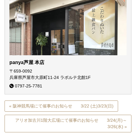
panya芦屋 本店
〒659-0092
兵庫県芦屋市大原町11-24
ラポルテ北館1F
0797-25-7781
« 阪神競馬場にて催事のお知らせ 3/22 (土)3/23(日)
アリオ加古川1階大広場にて催事のお知らせ 3/24(月)～
3/26(水) »