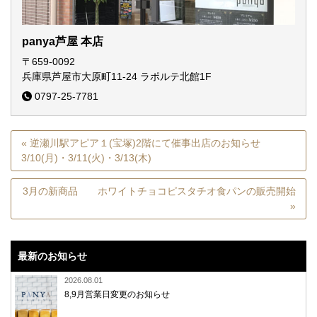
panya芦屋 本店
〒659-0092
兵庫県芦屋市大原町11-24
ラポルテ北館1F
0797-25-7781
« 逆瀬川駅アピア１(宝塚)2階にて催事出店のお知らせ
3/10(月)・3/11(火)・3/13(木)
3月の新商品 ホワイトチョコピスタチオ食パンの販売開始
»
最新のお知らせ
2026.08.01
8,9月営業日変更のお知らせ