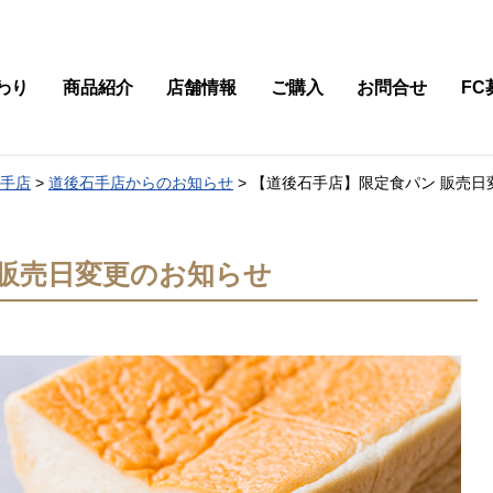
わり
商品紹介
店舗情報
ご購入
お問合せ
FC
石手店
>
道後石手店からのお知らせ
>
【道後石手店】限定食パン 販売日
 販売日変更のお知らせ