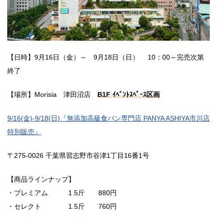
【日時】9月16日（金）～ 9月18日（日） 10：00～完売次第
終了
【場所】Morisia 津田沼店
B1F ｲﾍﾞﾝﾄｽﾍﾟｰｽ区画
9/16(金)-9/18(日)『無添加高級食パン専門店 PANYA ASHIYA市川店
特別販売』
〒275-0026 千葉県習志野市谷津1丁目16番1号
【商品ラインナップ】
・プレミアム 1.5斤 880円
・セレクト 1.5斤 760円