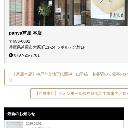
panya芦屋 本店
〒659-0092
兵庫県芦屋市大原町11-24
ラポルテ北館1F
0797-25-7781
« 【芦屋本店】神戸市営地下鉄西神・山手線 名谷駅のて催事の
せ
【芦屋本店】イオンモール鶴見緑地にて催事のお知ら
最新のお知らせ
2026.08.01