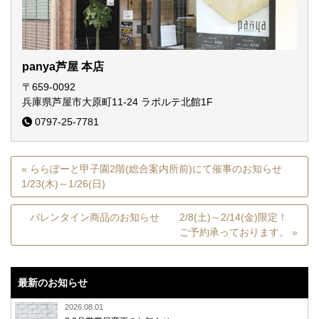
panya芦屋 本店
〒659-0092
兵庫県芦屋市大原町11-24
ラポルテ北館1F
0797-25-7781
« ららぽーと甲子園2階(総合案内所前)にて催事のお知らせ
1/23(木)～1/26(日)
バレンタイン商品のお知らせ 2/8(土)～2/14(金)限定！
ご予約承っております。 »
最新のお知らせ
2026.08.01