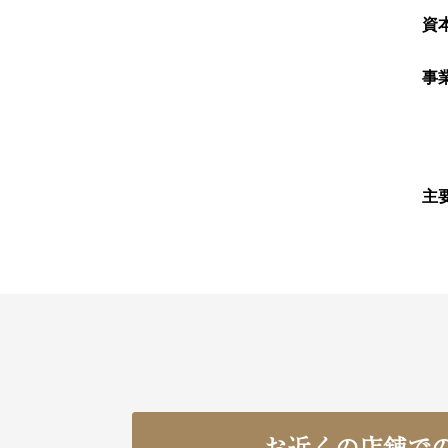
資
事
主
お近くの店舗で