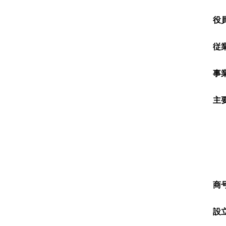
役
従
事
主
商
設