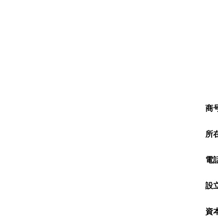
商
所
電
設
資