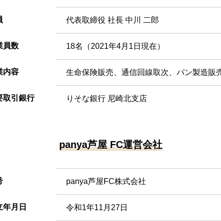
員
代表取締役 社長 中川 二郎
業員数
18名（2021年4月1日現在）
業内容
生命保険販売、通信回線取次、パン製造販
要取引銀行
りそな銀行 尼崎北支店
panya芦屋 FC運営会社
号
panya芦屋FC株式会社
立年月日
令和1年11月27日